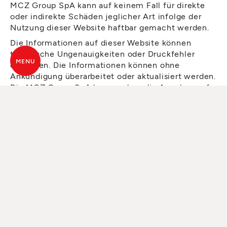
MCZ Group SpA kann auf keinem Fall für direkte
oder indirekte Schäden jeglicher Art infolge der
Nutzung dieser Website haftbar gemacht werden.
Die Informationen auf dieser Website können
technische Ungenauigkeiten oder Druckfehler
MENU
enthalten. Die Informationen können ohne
Ankündigung überarbeitet oder aktualisiert werden.
Die MCZ Group SpA kann zudem die Angaben auf
dieser Website ohne Ankündigung verbessern oder
ändern.
LINKS
Die MCZ Group SpA ist nicht für den Inhalt und die
Darstellung von Websites Dritter verantwortlich,
auf die mit einem Link verwiesen wird. Der Besuch
einer mit vorliegender Website verlinkten Seite
erfolgt auf eigene Gefahr und mit der
Verpflichtung, alle Maßnahmen zu ergreifen, die
zum Schutz vor Viren oder sonstigen
zerstörerischen Elementen erforderlich sind. Der