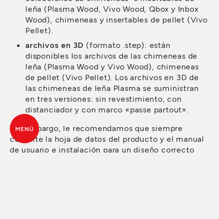
leña (Plasma Wood, Vivo Wood, Qbox y Inbox
Wood), chimeneas y insertables de pellet (Vivo
Pellet).
archivos en 3D
(formato .step): están
disponibles los archivos de las chimeneas de
leña (Plasma Wood y Vivo Wood), chimeneas
de pellet (Vivo Pellet). Los archivos en 3D de
las chimeneas de leña Plasma se suministran
en tres versiones: sin revestimiento, con
distanciador y con marco «passe partout».
Sin embargo, le recomendamos que siempre
MENÚ
consulte la hoja de datos del producto y el manual
de usuario e instalación para un diseño correcto
(
puede encontrarlos aquí
).
Atención: la descarga de los archivos de dibujo es
un servicio reservado para los diseñadores. La
empresa se reserva el derecho de actualizar de
forma periódica los archivos de descarga en
función de los productos presentes en los