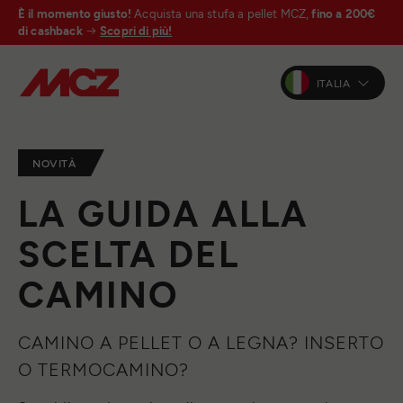
È il momento giusto!
Acquista una stufa a pellet MCZ,
fino a 200€
di cashback
Scopri di più!
ITALIA
NOVITÀ
LA GUIDA ALLA
SCELTA DEL
CAMINO
CAMINO A PELLET O A LEGNA? INSERTO
O TERMOCAMINO?