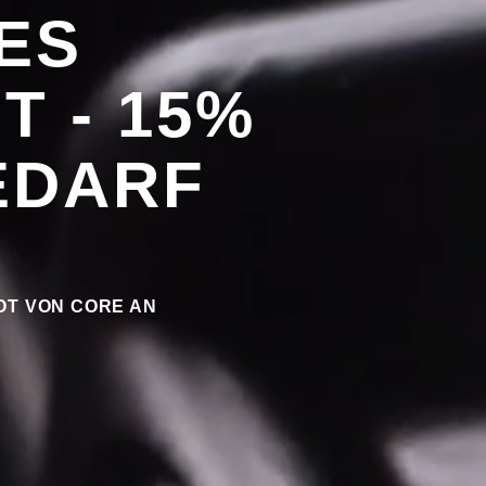
ES
T - 15%
EDARF
OT VON CORE AN