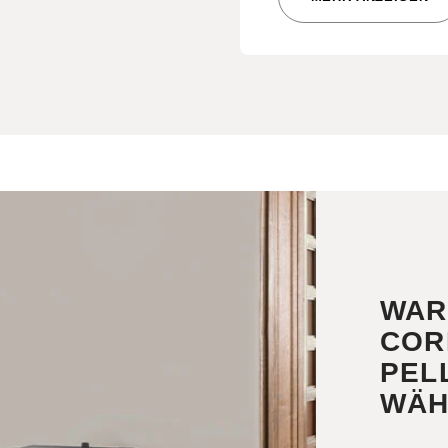
WAR
COR
PEL
WÄH