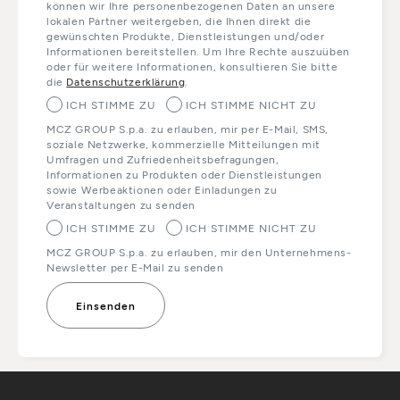
können wir Ihre personenbezogenen Daten an unsere
lokalen Partner weitergeben, die Ihnen direkt die
gewünschten Produkte, Dienstleistungen und/oder
Informationen bereitstellen. Um Ihre Rechte auszuüben
oder für weitere Informationen, konsultieren Sie bitte
die
Datenschutzerklärung
.
ICH STIMME ZU
ICH STIMME NICHT ZU
MCZ GROUP S.p.a. zu erlauben, mir per E-Mail, SMS,
soziale Netzwerke, kommerzielle Mitteilungen mit
Umfragen und Zufriedenheitsbefragungen,
Informationen zu Produkten oder Dienstleistungen
sowie Werbeaktionen oder Einladungen zu
Veranstaltungen zu senden
ICH STIMME ZU
ICH STIMME NICHT ZU
MCZ GROUP S.p.a. zu erlauben, mir den Unternehmens-
Newsletter per E-Mail zu senden