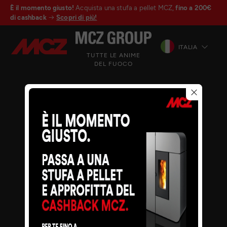
È il momento giusto!
Acquista una stufa a pellet MCZ,
fino a 200€
di cashback
Scopri di più!
ITALIA
TUTTE LE ANIME
DEL FUOCO
© MCZ Group S.p.a. 2023-2026
P.IVA n. 01791730938
Privacy Policy
Note legali
Whistleblowing
Cookie
Mappa del sito