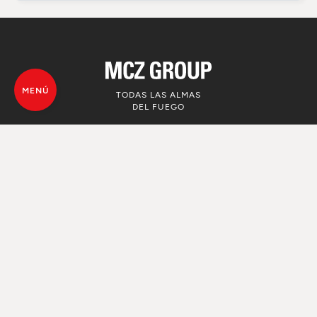
MENÚ
TODAS LAS ALMAS
DEL FUEGO
© MCZ Group S.p.a. 2023-2026
IVA n. 01791730938
Política de privacidad de los datos
personales
Advertencias legales
Whistleblowing
Utilizo de Cookie
Mapa Web