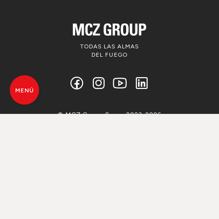
TODAS LAS ALMAS
DEL FUEGO
MENÚ
© MCZ Group S.p.a. 2023-2026
IVA n. 01791730938
Política de privacidad de los datos
personales
Advertencias legales
Whistleblowing
Utilizo de Cookie
Mapa Web