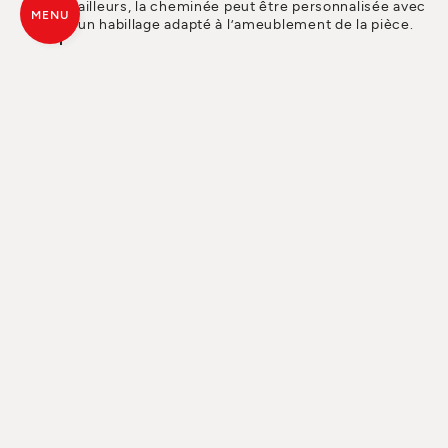
ailleurs, la cheminée peut être personnalisée avec
MENU
un habillage adapté à l’ameublement de la pièce.
DIFFUSION DE LA CHALEUR
DANS TOUTE LA MAISON
Les cheminées à pellets canalisables (avec
système Comfort Air®) sont en mesure de
convoyer l’air chaud dans plusieurs pièces de la
maison, également à différents étages, tandis que
les cheminées à pellets Hydro réussissent même
à chauffer l’eau des radiateurs ou de l’installation
au sol.
LES PELLETS : ÉCONOMIE ET
ÉCOLOGIE
Non seulement ils sont pratiques, mais les pellets
sont également un combustible économique et
écologique. Il est économique car il garantit des
rendements très élevés à un coût en général
inférieur par rapport aux combustibles. Il est